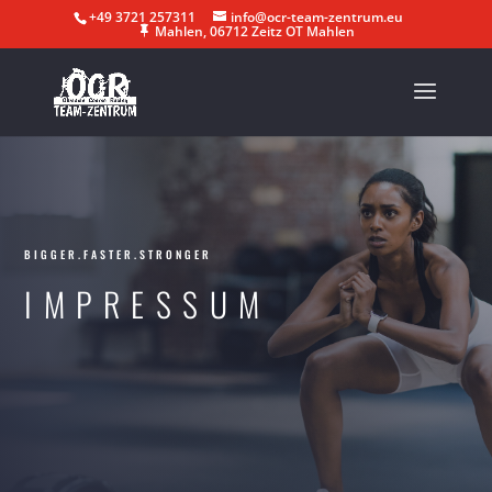
+49 3721 257311
info@ocr-team-zentrum.eu
Mahlen, 06712 Zeitz OT Mahlen
BIGGER.FASTER.STRONGER
IMPRESSUM